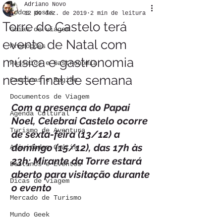
Adriano Novo
Todos posts
12 de dez. de 2019
2 min de leitura
Torre do Castelo terá
Guias de viagem
evento de Natal com
Promoções
música e gastronomia
Passeios e Gastronomia
neste final de semana
Campinas e Região
Documentos de Viagem
Com a presença do Papai 
Agenda Cultural
Noel, Celebrai Castelo ocorre 
Turismo de Aventura
de sexta-feira (13/12) a 
domingo (15/12), das 17h às 
Atividades Grátis
23h; Mirante da Torre estará 
Destinos e Eventos
aberto para visitação durante 
Dicas de viagem
o evento
Mercado de Turismo
Mundo Geek