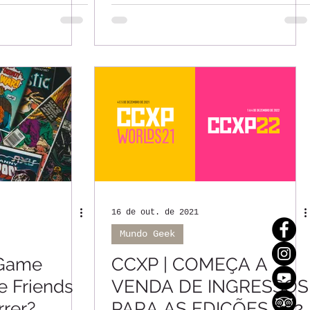
alinhos,
de Campinas,
ndiaí
Indaiatuba, Valinhos,
Vinhedo e Jundiaí
16 de out. de 2021
Mundo Geek
 Game
CCXP | COMEÇA A
 Friends
VENDA DE INGRESSOS
rrer?
PARA AS EDIÇÕES 202