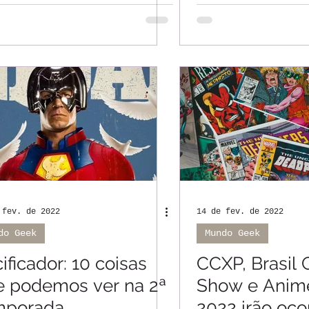
aiatuba, Valinhos,
Indaiatuba, V
hedo e Jundiaí
Vinhedo e Ju
 fev. de 2022
14 de fev. de 2022
do Geek
Mundo Geek
ificador: 10 coisas
CCXP, Brasil
e podemos ver na 2ª
Show e Anime
mporada
2022 irão oco