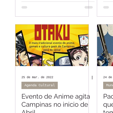
Indaiatuba, Valinhos,
Ind
Vinhedo e Jundiaí
Vin
25 de mar. de 2022
24 de
Agenda Cultural
Mun
Evento de Anime agita
Pac
Campinas no inicio de
qu
Abril
te