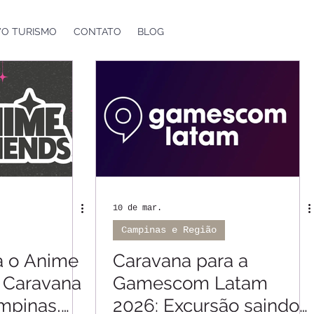
VO TURISMO
CONTATO
BLOG
10 de mar.
Campinas e Região
a o Anime
Caravana para a
: Caravana
Gamescom Latam
mpinas,
2026: Excursão saindo