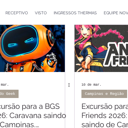
RECEPTIVO
VISTO
INGRESSOS THERMAS
EQUIPE NO
 mar.
10 de mar.
do Geek
Campinas e Região
cursão para a BGS
Excursão par
6: Caravana saindo
Friends 2026
 Campinas,
saindo de Ca