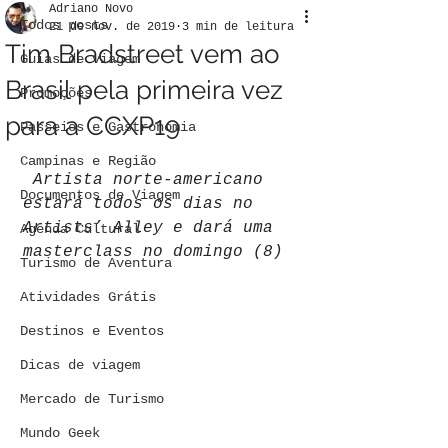
Adriano Novo
Todos posts
21 de nov. de 2019
3 min de leitura
Tim Bradstreet vem ao
Guias de viagem
Brasil pela primeira vez
Promoções
para a CCXP19
Passeios e Gastronomia
Campinas e Região
Artista norte-americano 
Documentos de Viagem
estará todos os dias no 
Artists’ Alley e dará uma 
Agenda Cultural
masterclass no domingo (8)
Turismo de Aventura
Atividades Grátis
Destinos e Eventos
Dicas de viagem
Mercado de Turismo
Mundo Geek