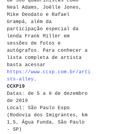
de 500 quadrinistas como 
Neal Adams, Joëlle Jones, 
Mike Deodato e Rafael 
Grampá, além da 
participação especial da 
lenda Frank Miller em 
sessões de fotos e 
autógrafos. Para conhecer a 
lista completa de artista 
basta acessar 
https://www.ccxp.com.br/arti
sts-alley
.
CCXP19
Datas: de 5 a 8 de dezembro 
de 2019   
Local: São Paulo Expo 
(Rodovia dos Imigrantes, km 
1,5, Água Funda, São Paulo 
- SP)  