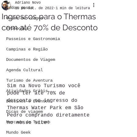
Adriano Novo
Todos posts
19 de out. de 2022
1 min de leitura
Ingressos para o Thermas
Guias de viagem
com até 70% de Desconto
Promoções
Passeios e Gastronomia
Campinas e Região
Documentos de Viagem
Agenda Cultural
Turismo de Aventura
Sim na Novo Turismo você 
Atividades Grátis
pode ter até 70% de 
desconto no ingresso do 
Destinos e Eventos
Thermas Water Park em São 
Dicas de viagem
Pedro comprando diretamente 
Mercado de Turismo
no nosso site!
Mundo Geek