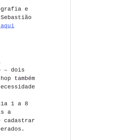
ografia e 
 Sebastião 
 aqui
a 
o – dois 
shop também 
necessidade 
dia 1 a 8 
as a 
e cadastrar 
berados. 