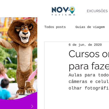
EXCURSÕES
Todos posts
Guias de viagem
6 de jun. de 2020
Documentos de Viagem
Age
Cursos on
para faz
Destinos e Eventos
Dicas
Aulas para todo
câmeras e celul
Instagram
Casamento
olhar fotográfi