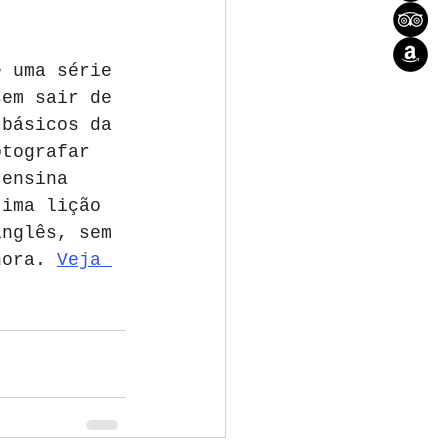
e uma série 
sem sair de 
 básicos da 
otografar 
 ensina 
tima lição 
inglês, sem 
hora. 
Veja 