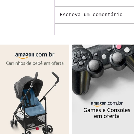
Escreva um comentário
Como viajar quase de graça
usando o ID-Jovem?