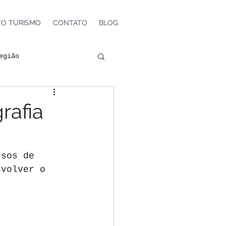
VO TURISMO
CONTATO
BLOG
egião
is
rafia
ntos e Shows
rsos de 
nvolver o 