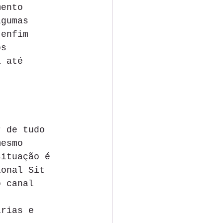
mento 
lgumas 
 enfim 
os 
a até 
r de tudo 
mesmo 
situação é 
ional Sit 
o canal 
árias e 