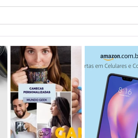
Onde fazer trilhas na
Com
floresta sem sair do Estado
rasp
de São Paulo