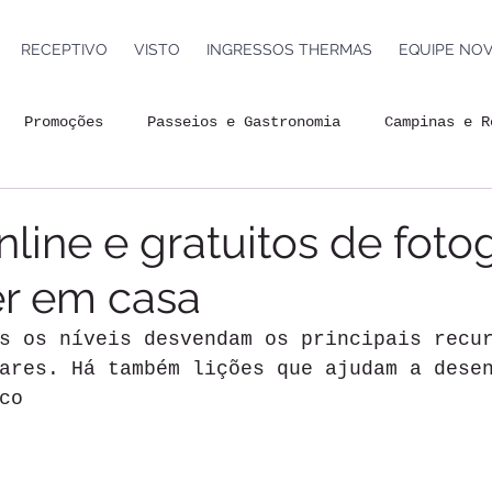
RECEPTIVO
VISTO
INGRESSOS THERMAS
EQUIPE NO
Promoções
Passeios e Gastronomia
Campinas e R
nda Cultural
Turismo de Aventura
Atividades Grát
line e gratuitos de fotog
er em casa
 de viagem
Mercado de Turismo
Mundo Geek
Eve
s os níveis desvendam os principais recu
ares. Há também lições que ajudam a dese
co