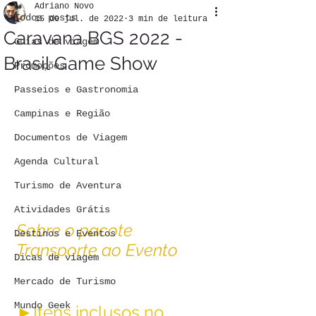
Adriano Novo
Todos posts
15 de jul. de 2022
3 min de leitura
Caravana BGS 2022 -
Guias de viagem
Brasil Game Show
Promoções
Passeios e Gastronomia
Campinas e Região
Documentos de Viagem
Agenda Cultural
Turismo de Aventura
Atividades Grátis
Sobre o pacote 
Destinos e Eventos
Transporte ao Evento
Dicas de viagem
Mercado de Turismo
Mundo Geek
►Itens inclusos no 