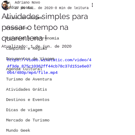
Adriano Novo
Todos posts
27 de mai. de 2020
0 min de leitura
Atividades simples para
Guias de viagem
passar o tempo na
Promoções
quarentena !
Passeios e Gastronomia
Atualizado:
1 de jun. de 2020
Campinas e Região
Documentos de Viagem
https://video.wixstatic.com/video/4
4f3de_875c10362ff44cb78c37d151e6e07
Agenda Cultural
064/480p/mp4/file.mp4
Turismo de Aventura
Atividades Grátis
Destinos e Eventos
Dicas de viagem
Mercado de Turismo
Mundo Geek