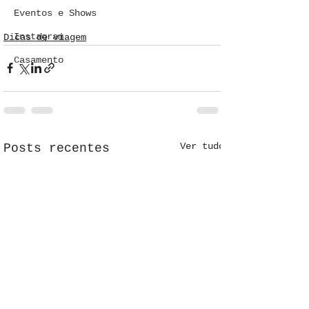
Eventos e Shows
Instagram
Dicas de viagem
Casamento
Ver tudo
Posts recentes