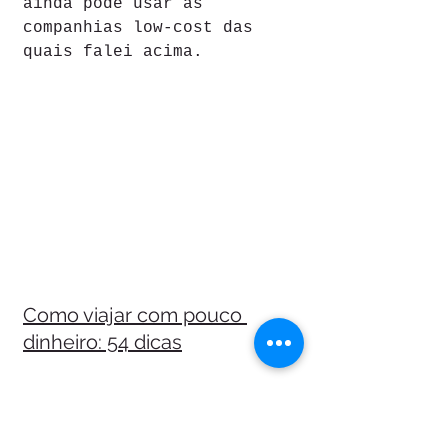
ainda pode usar as 
companhias low-cost das 
quais falei acima.
Como viajar com pouco 
dinheiro: 54 dicas
20 – Organize de vez suas milhas
Os pontos e milhas 
acumulados em viagens e 