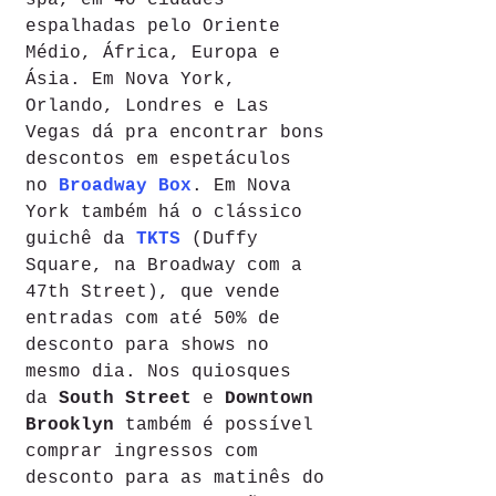
spa, em 40 cidades 
espalhadas pelo Oriente 
Médio, África, Europa e 
Ásia. Em Nova York, 
Orlando, Londres e Las 
Vegas dá pra encontrar bons 
descontos em espetáculos 
no 
Broadway Box
. Em Nova 
York também há o clássico 
guichê da 
TKTS
 (Duffy 
Square, na Broadway com a 
47th Street), que vende 
entradas com até 50% de 
desconto para shows no 
mesmo dia. Nos quiosques 
da 
South Street
 e 
Downtown 
Brooklyn
 também é possível 
comprar ingressos com 
desconto para as matinês do 