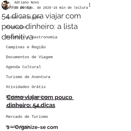
Adriano Novo
Todos posts
19 de ago. de 2020
16 min de leitura
54 dicas pra viajar com
Guias de viagem
pouco dinheiro: a lista
Promoções
definitiva
Passeios e Gastronomia
Campinas e Região
Documentos de Viagem
Agenda Cultural
Turismo de Aventura
Atividades Grátis
Como viajar com pouco 
Destinos e Eventos
dinheiro: 54 dicas
Dicas de viagem
Mercado de Turismo
1 – Organize-se com 
Mundo Geek