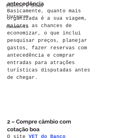
antecedência
Eventos e Shows
Basicamente, quanto mais 
Instagram
organizada é a sua viagem, 
maiores as chances de 
Casamento
economizar, o que inclui 
pesquisar preços, planejar 
gastos, fazer reservas com 
antecedência e comprar 
entradas para atrações 
turísticas disputadas antes 
de chegar.
2 – Compre câmbio com 
cotação boa
O site 
VET do Banco 