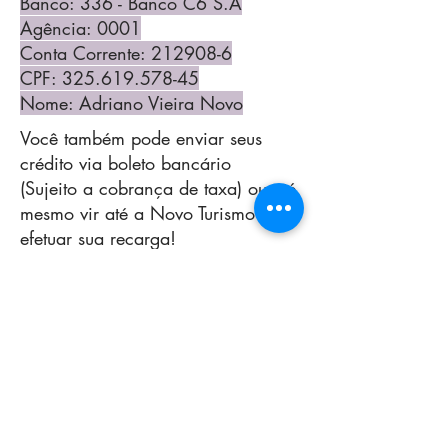
Banco: 336 - Banco C6 S.A
Agência: 0001
Conta Corrente: 212908-6
CPF: 325.619.578-45
Nome: Adriano Vieira Novo
Você também pode enviar seus
crédito via boleto bancário
(Sujeito a cobrança de taxa) ou até
mesmo vir até a Novo Turismo e
efetuar sua recarga!
A Novo Turismo fica na Rua São
Tomé, 262 no Bairro de Nova
Aparecida em Campinas!
Importante! Após efetuar sua
transferência de crédito não
esqueça de informá-la usando o