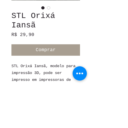
STL Orixá
Iansã
Preço
R$ 29,90
Comprar
STL Orixá Iansã, modelo para
impressão 3D, pode ser
impresso em impressoras de
filamento ou de resina.
Novo Turismo
Rua São Tomé, 262 - Campinas
CNPJ:
325.619.579-45
/
29.709.415
/0001-10
Entrega imediata
Politica de troca e Devolução