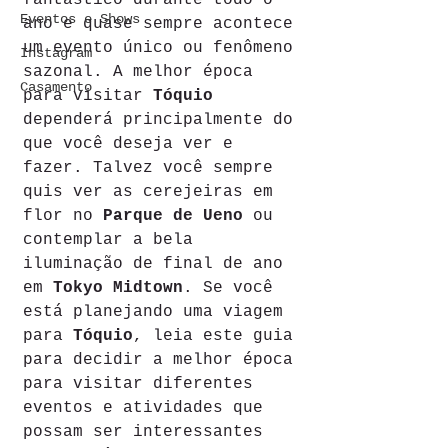
fantástico durante todo o 
Eventos e Shows
ano e quase sempre acontece 
um evento único ou fenômeno 
Instagram
sazonal. A melhor época 
Casamento
para visitar 
Tóquio
dependerá principalmente do 
que você deseja ver e 
fazer. Talvez você sempre 
quis ver as cerejeiras em 
flor no 
Parque de Ueno
 ou 
contemplar a bela 
iluminação de final de ano 
em 
Tokyo Midtown
. Se você 
está planejando uma viagem 
para 
Tóquio
, leia este guia 
para decidir a melhor época 
para visitar diferentes 
eventos e atividades que 
possam ser interessantes 