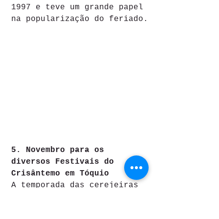
1997 e teve um grande papel 
na popularização do feriado.
5. Novembro para os 
diversos Festivais do 
Crisântemo em Tóquio
A temporada das cerejeiras 
em flor não é o único 
momento em que 
Tóquio
 é 