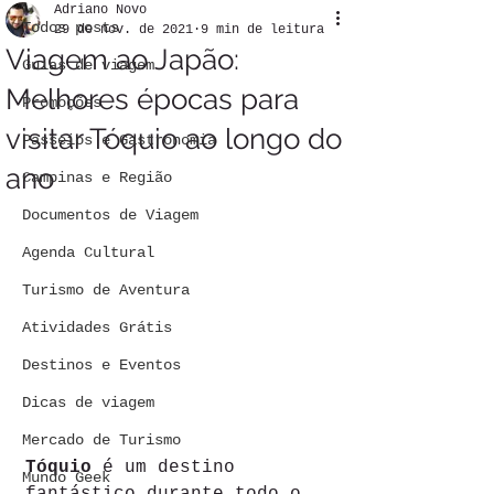
Adriano Novo
Todos posts
29 de nov. de 2021
9 min de leitura
Viagem ao Japão:
Guias de viagem
Melhores épocas para
Promoções
visitar Tóquio ao longo do
Passeios e Gastronomia
ano
Campinas e Região
Documentos de Viagem
Agenda Cultural
Turismo de Aventura
Atividades Grátis
Destinos e Eventos
Dicas de viagem
Mercado de Turismo
Tóquio
 é um destino 
Mundo Geek