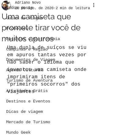
Adriano Novo
Todos posts
20 de ago. de 2020
2 min de leitura
Uma camiseta que
Guias de viagem
promete tirar você de
Promoções
muitos apuros
Passeios e Gastronomia
Uma dupla de suíços se viu 
Campinas e Região
em apuros tantas vezes por 
Documentos de Viagem
não saber o idioma que 
inventou uma camiseta onde 
Agenda Cultural
imprimiram itens de 
Turismo de Aventura
"primeiros socorros" dos 
Atividades Grátis
viajantes
Destinos e Eventos
Dicas de viagem
Mercado de Turismo
Mundo Geek