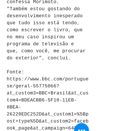
confessa Morimoto.
"Também estou gostando do 
desenvolvimento inesperado 
que tudo isso está tendo, 
como escrever o livro, que 
no meu caso inspirou um 
programa de televisão e 
que, como você, me procurar 
do exterior", conclui.
Fonte: 
https://www.bbc.com/portugue
se/geral-55775066?
at_custom3=BBC+Brasil&at_cus
tom4=BDEACBB6-5F10-11EB-
8BEA-
26220EDC252D&at_custom1=%5Bp
ost+type%5D&at_custom2=faceb
ook_page&at_campaign=64&at_m