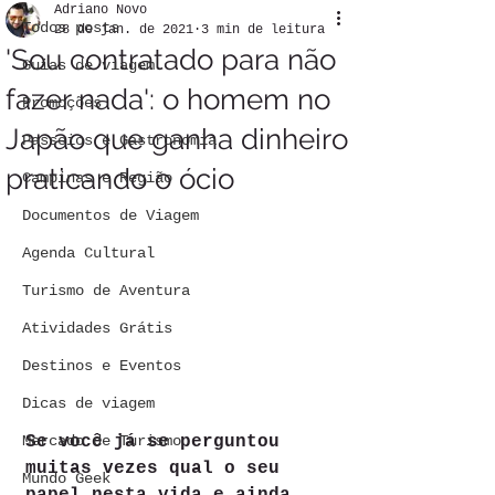
Adriano Novo
Todos posts
28 de jan. de 2021
3 min de leitura
'Sou contratado para não
Guias de viagem
fazer nada': o homem no
Promoções
Japão que ganha dinheiro
Passeios e Gastronomia
praticando o ócio
Campinas e Região
Documentos de Viagem
Agenda Cultural
Turismo de Aventura
Atividades Grátis
Destinos e Eventos
Dicas de viagem
Se você já se perguntou 
Mercado de Turismo
muitas vezes qual o seu 
Mundo Geek
papel nesta vida e ainda 