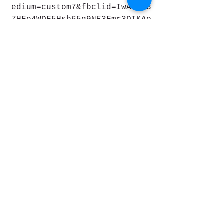
edium=custom7&fbclid=IwAR0T3
7HFe4WDF5Hsb65g9NE3Fmr3DIKAo
e8V9hhCnGuWhkBdSro6ZO3Vl5c
Dicas de viagem
Ver tudo
Posts recentes