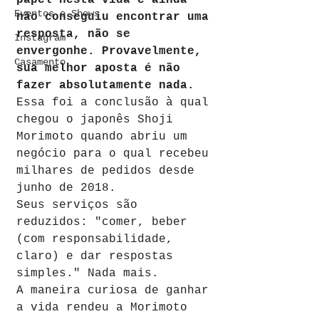
Eventos e Shows
não conseguiu encontrar uma 
resposta, não se 
Instagram
envergonhe. Provavelmente, 
Casamento
sua melhor aposta é não 
fazer absolutamente nada.
Essa foi a conclusão à qual 
chegou o japonês Shoji 
Morimoto quando abriu um 
negócio para o qual recebeu 
milhares de pedidos desde 
junho de 2018.
Seus serviços são 
reduzidos: "comer, beber 
(com responsabilidade, 
claro) e dar respostas 
simples." Nada mais.
A maneira curiosa de ganhar 
a vida rendeu a Morimoto 