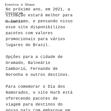
Eventos e Shows
No próximo ano, em 2021, a 
Instagram
situação estará melhor para 
o turismo, e pensando nisso 
Casamento
esse site disponibilizou 
pacotes com valores 
promocionais para vários 
lugares do Brasil.
Opções para a cidade de 
Gramado, Balneário 
Camboriú, Fernando de 
Noronha e outros destinos.
Para comemorar o Dia dos 
Namorados, o site Hurb está 
oferecendo pacotes de 
viagem para destinos do 
nosso país com embarque em 