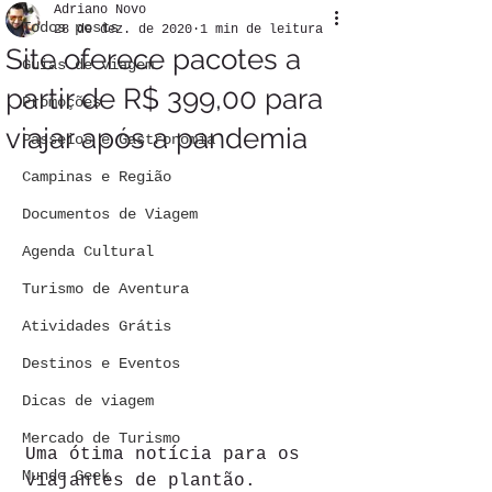
Adriano Novo
Todos posts
28 de dez. de 2020
1 min de leitura
Site oferece pacotes a
Guias de viagem
partir de R$ 399,00 para
Promoções
viajar após a pandemia
Passeios e Gastronomia
Campinas e Região
Documentos de Viagem
Agenda Cultural
Turismo de Aventura
Atividades Grátis
Destinos e Eventos
Dicas de viagem
Mercado de Turismo
Uma ótima notícia para os 
Mundo Geek
viajantes de plantão.