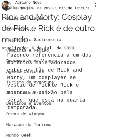
Adriano Novo
Todos posts
1 de jun. de 2020
1 min de leitura
Rick and Morty: Cosplay
Guias de viagem
de Pickle Rick é de outro
Promoções
mundo
Passeios e Gastronomia
Atualizado:
6 de jul. de 2020
Campinas e Região
Fazendo referência a um dos 
Documentos de Viagem
momentos mais adorados 
entre os fãs de 
Rick and 
Agenda Cultural
Morty
, um 
cosplayer 
se 
Turismo de Aventura
vestiu de 
Pickle Rick 
e 
mostrou a paixão pela 
Atividades Grátis
série, que está na 
quarta 
Destinos e Eventos
temporada
.
Dicas de viagem
Mercado de Turismo
Mundo Geek