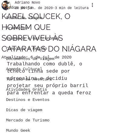
Adriano Novo
Todos posts
20 de jun. de 2020
3 min de leitura
KAREL SOUCEK, O
Guias de viagem
HOMEM QUE
Promoções
SOBREVIVEU ÀS
Passeios e Gastronomia
CATARATAS DO NIÁGARA
Campinas e Região
Atualizado:
6 de jul. de 2020
Documentos de Viagem
Trabalhando como dublê, o 
Agenda Cultural
tcheco tinha sede por 
adrenalina e decidiu 
Turismo de Aventura
projetar seu próprio barril 
Atividades Grátis
para enfrentar a queda feroz
Destinos e Eventos
Dicas de viagem
Mercado de Turismo
Mundo Geek