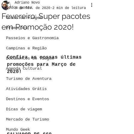
Adriano Novo
Todos posts
3 de fev. de 2020
2 min de leitura
Fevereiro: Super pacotes
Guias de viagem
em Promoção 2020!
Promoções
Passeios e Gastronomia
Campinas e Região
Confira as nossas últimas 
Documentos de Viagem
promoções para Março de 
Agenda Cultural
2020!
Turismo de Aventura
Atividades Grátis
Destinos e Eventos
Dicas de viagem
Mercado de Turismo
Mundo Geek