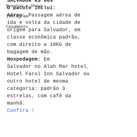
SALVADOR R$ 669
Eventos e Shows
O pacote inclui:
Aéreo:
 Passagem aérea de 
Instagram
ida e volta da cidade de 
Casamento
origem para Salvador, em 
classe econômica padrão, 
com direito a 10KG de 
bagagem de mão.
Hospedagem: 
Em 
Salvador no Alah Mar hotel, 
Hotel Farol Inn Salvador ou 
outro hotel de mesma 
categoria: padrão 3 
estrelas, com café da 
manhã. 
Confira !