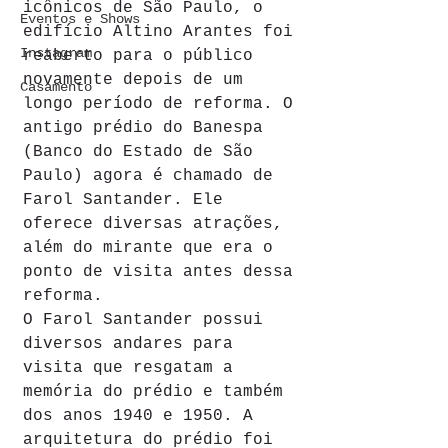
icônicos de São Paulo, o 
Eventos e Shows
edifício Altino Arantes foi 
Instagram
reaberto para o público 
novamente depois de um 
Casamento
longo período de reforma. O 
antigo prédio do Banespa 
(Banco do Estado de São 
Paulo) agora é chamado de 
Farol Santander. Ele 
oferece diversas atrações, 
além do mirante que era o 
ponto de visita antes dessa 
reforma.
O Farol Santander possui 
diversos andares para 
visita que resgatam a 
memória do prédio e também 
dos anos 1940 e 1950. A 
arquitetura do prédio foi 