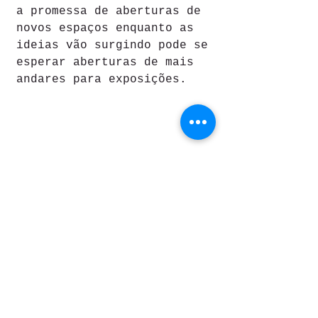
a promessa de aberturas de 
novos espaços enquanto as 
ideias vão surgindo pode se 
esperar aberturas de mais 
andares para exposições.
Onde:
 R. João Brícola, 24 – 
Centro, São Paulo
Horário:
 De Terça a Sábado 
das 9h às 20h e Domingo das 
9h às 19h
Como chegar:
 Use a  estação 
São Bento do metrô (Linha 
Azul)  que é a mais próxima 