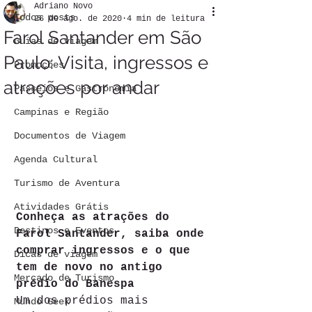
Adriano Novo
Todos posts
26 de ago. de 2020
4 min de leitura
Farol Santander em São
Guias de viagem
Paulo: Visita, ingressos e
Promoções
atrações por andar
Passeios e Gastronomia
Campinas e Região
Documentos de Viagem
Agenda Cultural
Turismo de Aventura
Atividades Grátis
Conheça as atrações do 
Destinos e Eventos
Farol Santander, saiba onde 
comprar ingressos e o que 
Dicas de viagem
tem de novo no antigo 
Mercado de Turismo
prédio do Banespa
Um dos prédios mais 
Mundo Geek