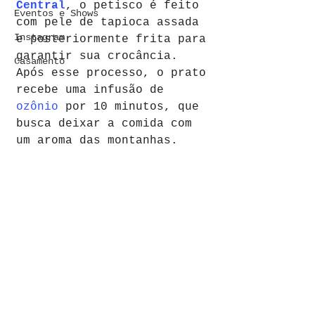
Central
, o petisco é feito 
Eventos e Shows
com pele de tapioca assada 
Instagram
e posteriormente frita para 
garantir sua crocância. 
Casamento
Após esse processo, o prato 
recebe uma infusão de 
ozônio
 por 10 minutos, que 
busca deixar a comida com 
um aroma das montanhas.