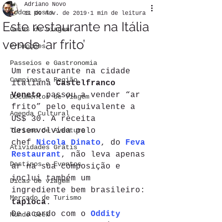
Adriano Novo
Todos posts
11 de nov. de 2019
1 min de leitura
Este restaurante na Itália
Guias de viagem
vende ‘ar frito’
Promoções
Passeios e Gastronomia
Um restaurante na cidade 
Campinas e Região
italiana 
Castelfranco 
Veneto
 passou a vender “ar 
Documentos de Viagem
frito” pelo equivalente a 
Agenda Cultural
US$ 30. A receita 
Turismo de Aventura
desenvolvida pelo 
chef 
Nicola Dinato
, do
Feva 
Atividades Grátis
Restaurant
, não leva apenas 
Destinos e Eventos
ar na sua composição e 
inclui também um 
Dicas de viagem
ingrediente bem brasileiro: 
Mercado de Turismo
tapioca
.
De acordo com o 
Oddity 
Mundo Geek