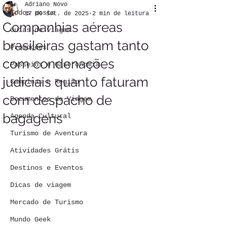
Adriano Novo
Todos posts
17 de set. de 2025
2 min de leitura
Companhias aéreas
Guias de viagem
brasileiras gastam tanto
Promoções
com condenações
Passeios e Gastronomia
judiciais quanto faturam
Campinas e Região
com despacho de
Documentos de Viagem
bagagens
Agenda Cultural
Turismo de Aventura
Atividades Grátis
Destinos e Eventos
Dicas de viagem
Mercado de Turismo
Mundo Geek