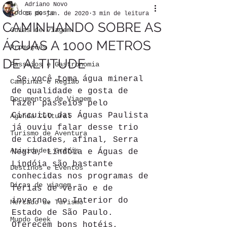
Adriano Novo
Todos posts
16 de jan. de 2020
3 min de leitura
CAMINHANDO SOBRE AS
Guias de viagem
ÁGUAS A 1000 METROS
Promoções
DE ALTITUDE
Passeios e Gastronomia
 Se você toma água mineral 
Campinas e Região
de qualidade e gosta de 
Documentos de Viagem
fazer passeios pelo 
Circuito das Águas Paulista 
Agenda Cultural
já ouviu falar desse trio 
Turismo de Aventura
de cidades, afinal, Serra 
Atividades Grátis
Negra, Lindóia e Águas de 
Lindóia são bastante 
Destinos e Eventos
conhecidas nos programas de 
Dicas de viagem
férias de verão e de 
inverno, no Interior do 
Mercado de Turismo
Estado de São Paulo. 
Mundo Geek
Oferecem bons hotéis, 