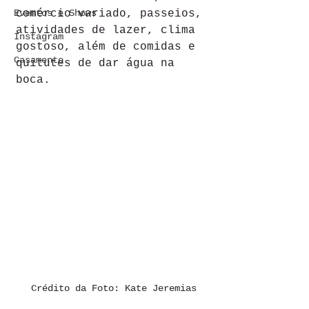
Eventos e Shows
comércio variado, passeios, 
atividades de lazer, clima 
Instagram
gostoso, além de comidas e 
Casamento
quitutes de dar água na 
boca. 
Crédito da Foto: Kate Jeremias