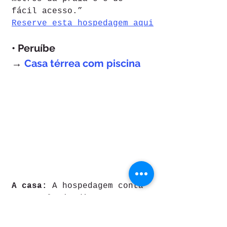
fácil acesso.”
Reserve esta hospedagem aqui
• Peruíbe
→ 
Casa térrea com piscina
A casa: 
A hospedagem conta 
com amplo jardim, 
churrasqueira e piscina – 
estrutura que pode ser 