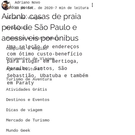
Adriano Novo
Todos posts
13 de set. de 2020
7 min de leitura
Airbnb: casas de praia
Guias de viagem
perto de São Paulo e
Promoções
acessíveis por ônibus
Passeios e Gastronomia
Uma seleção de endereços 
Campinas e Região
com ótimo custo-benefício 
Documentos de Viagem
para alugar em Bertioga, 
Peruíbe, Santos, São 
Agenda Cultural
Sebastião, Ubatuba e também 
Turismo de Aventura
em Paraty
Atividades Grátis
Destinos e Eventos
Dicas de viagem
Mercado de Turismo
Mundo Geek