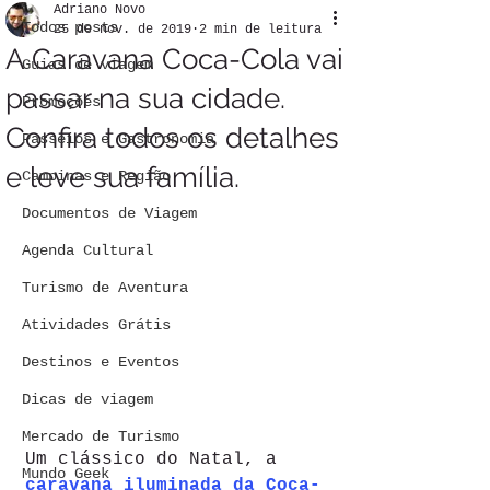
Adriano Novo
Todos posts
25 de nov. de 2019
2 min de leitura
A Caravana Coca-Cola vai
Guias de viagem
passar na sua cidade.
Promoções
Confira todos os detalhes
Passeios e Gastronomia
e leve sua família.
Campinas e Região
Documentos de Viagem
Agenda Cultural
Turismo de Aventura
Atividades Grátis
Destinos e Eventos
Dicas de viagem
Mercado de Turismo
Um clássico do Natal, a 
Mundo Geek
caravana iluminada da Coca-