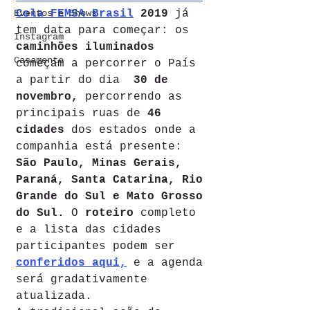
Cola FEMSA Brasil
 2019
 já 
Eventos e Shows
tem data para começar: os 
Instagram
caminhões iluminados
Casamento
começam a percorrer o País 
a partir do dia  
30 de 
novembro,
 percorrendo as 
principais ruas de 
46 
cidades
 dos estados onde a 
companhia está presente: 
São Paulo, Minas Gerais, 
Paraná, Santa Catarina, Rio 
Grande do Sul e Mato Grosso 
do Sul.
 O 
roteiro
 completo 
e a lista das cidades 
participantes podem ser 
conferidos aqui,
e a agenda 
será gradativamente 
atualizada.