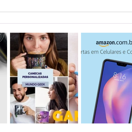
Sala VIP no Tietê: Novo
Punt
espaço da BRT Lounges já
com 
está em funcionamento
rote
viag
Dom