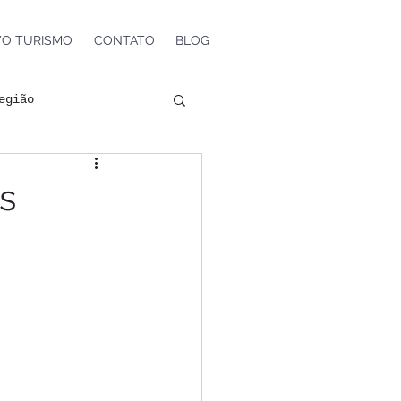
VO TURISMO
CONTATO
BLOG
egião
is
s
ntos e Shows