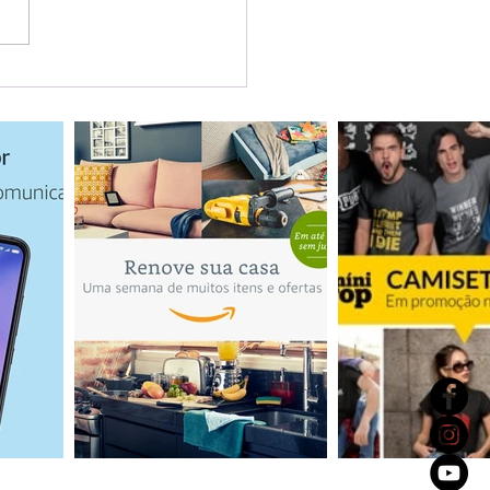
a Cana: guia completo
experiências reais,
iros e dicas para sua
em à República
inicana