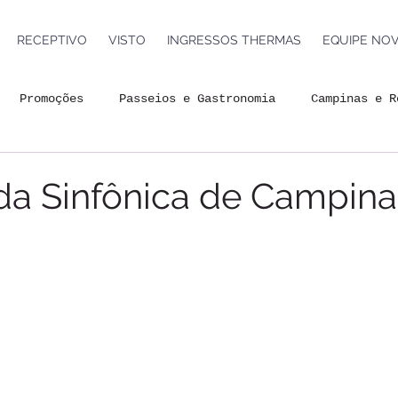
RECEPTIVO
VISTO
INGRESSOS THERMAS
EQUIPE NO
Promoções
Passeios e Gastronomia
Campinas e R
nda Cultural
Turismo de Aventura
Atividades Grát
da Sinfônica de Campina
 de viagem
Mercado de Turismo
Mundo Geek
Eve