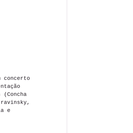
m concerto 
entação 
n (Concha 
travinsky, 
ia e 