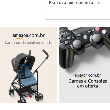
Escreva um comentário
Rota da Saudade em
Uberaba: uma viagem de fé,
memória e emoção