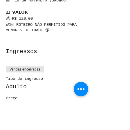
📅 19 de Novembro (Sábado)
💵 𝗩𝗔𝗟𝗢𝗥
💰 R$ 120,00
👶🏻 ROTEIRO NÃO PERMITIDO PARA
MENORES DE IDADE 🔞
👉🏼👉🏼👉🏼 INCLUSO
🚍 Transporte Executivo
Ingressos
🔒 Seguro Rodoviário
🙋🏻‍♂️ Guia de Turismo Credenciado
Vendas encerradas
🍷𝗥𝗢𝗧𝗘𝗜𝗥𝗢🍷
Tipo de ingresso
🍇Vinicola Frank
Adulto
🍇quinta do nino
🍇emporio cecilia
Preço
🍇quinta do olivardo
R$ 120,00
🍇15 de novembro
🍇sorocamirim
🍇Restaurante vila almeida
🍇canguera