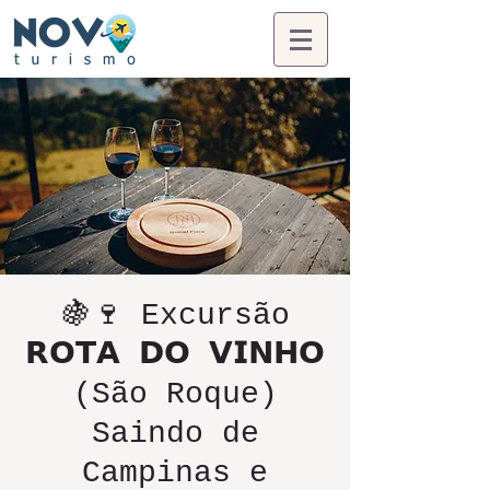
🍇🍷 Excursão
𝗥𝗢𝗧𝗔 𝗗𝗢 𝗩𝗜𝗡𝗛𝗢
(São Roque)
Saindo de
Campinas e