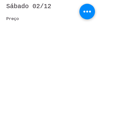
Sábado 02/12
Preço
R$ 90,00
Esgotado
Tipo de ingresso
Domingo 03/12
Preço
R$ 90,00
Esse evento está
esgotado.