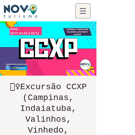
🦸‍♀️Excursão CCXP
(Campinas,
Indaiatuba,
Valinhos,
Vinhedo,